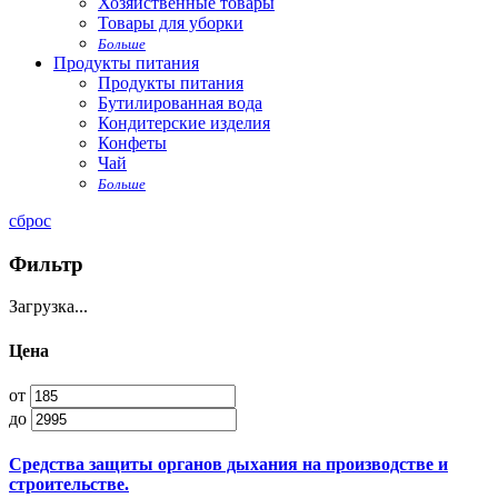
Хозяйственные товары
Товары для уборки
Больше
Продукты питания
Продукты питания
Бутилированная вода
Кондитерские изделия
Конфеты
Чай
Больше
сброс
Фильтр
Загрузка...
Цена
от
до
Средства защиты органов дыхания на производстве и
строительстве.