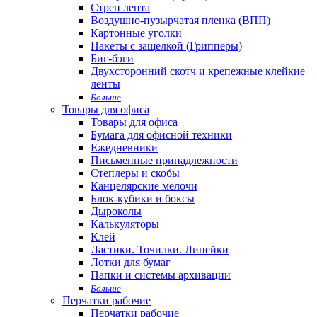
Стреп лента
Воздушно-пузырчатая пленка (ВПП)
Картонные уголки
Пакеты с защелкой (Грипперы)
Биг-бэги
Двухсторонний скотч и крепежные клейкие
ленты
Больше
Товары для офиса
Товары для офиса
Бумага для офисной техники
Ежедневники
Письменные принадлежности
Степлеры и скобы
Канцелярские мелочи
Блок-кубики и боксы
Дыроколы
Калькуляторы
Клей
Ластики. Точилки. Линейки
Лотки для бумаг
Папки и системы архивации
Больше
Перчатки рабочие
Перчатки рабочие