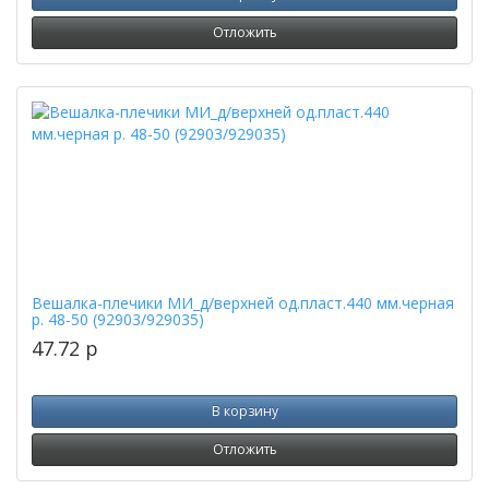
Отложить
Вешалка-плечики МИ_д/верхней од.пласт.440 мм.черная
р. 48-50 (92903/929035)
47.72
p
В корзину
Отложить