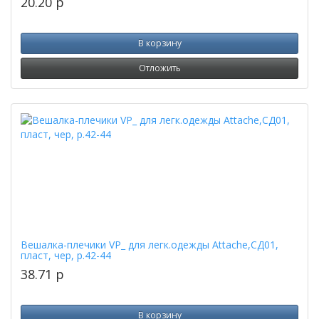
20.20
p
В корзину
Отложить
Вешалка-плечики VP_ для легк.одежды Attache,СД01,
пласт, чер, р.42-44
38.71
p
В корзину